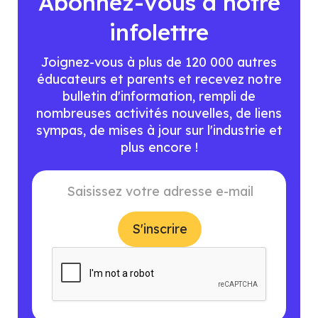
Abonnez-vous à notre
infolettre
Joignez-vous à plus de 120 000 autres
éducateurs et parents et recevez notre
bulletin d'information, rempli de
nombreuses activités nouvelles, de liens
sympas, de mises à jour sur l'industrie et
plus encore !