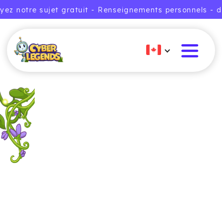
yez notre sujet gratuit - Renseignements personnels - d