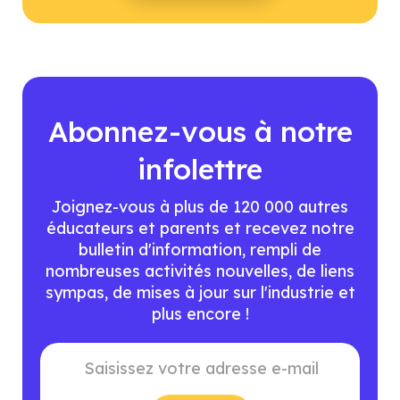
Abonnez-vous à notre
infolettre
Joignez-vous à plus de 120 000 autres
éducateurs et parents et recevez notre
bulletin d'information, rempli de
nombreuses activités nouvelles, de liens
sympas, de mises à jour sur l'industrie et
plus encore !