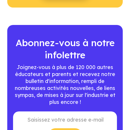
Abonnez-vous à notre
infolettre
Joignez-vous à plus de 120 000 autres
éducateurs et parents et recevez notre
bulletin d'information, rempli de
nombreuses activités nouvelles, de liens
sympas, de mises à jour sur l'industrie et
plus encore !